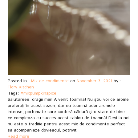
Posted in :
Mix de condimente
on
November 3, 2021
by :
Flory Kitchen
Tags:
#mixpumpkinspice
Salutareee, dragii mei! A venit toamna! Nu știu voi ce arome
preferați în acest sezon, dar eu toamnă ador aromele
intense, parfumate care conferă căldură și o stare de bine
ce compleaza cu succes acest tablou de toamnă! Deși la noi
nu este o tradiție pentru acest mix de condimente perfect
sa acompanieze dovleacul, potrivit
Read more