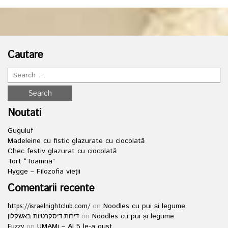
Cautare
Noutati
Guguluf
Madeleine cu fistic glazurate cu ciocolată
Chec festiv glazurat cu ciocolată
Tort “Toamna”
Hygge – Filozofia vieții
Comentarii recente
on
Noodles cu pui și legume
https://israelnightclub.com/
on
Noodles cu pui și legume
דירות דיסקרטיות באשקלון
on
UMAMi – Al 5 le-a gust
Fuzzy