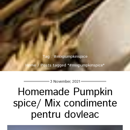
Tag : #mixpumpkinspice
Home
/
Posts tagged "#mixpumpkinspice"
3 November, 2021
Homemade Pumpkin
spice/ Mix condimente
pentru dovleac